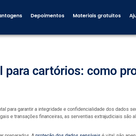
antagens
Depoimentos
Materiais gratuitos
Aj
l para cartórios: como pr
l para garantir a integridade e confidencialidade dos dados 
ais e transações financeiras, as serventias extrajudiciais são 
tar preparados. A
proteção dos dados sensíveis
é vital, não ape