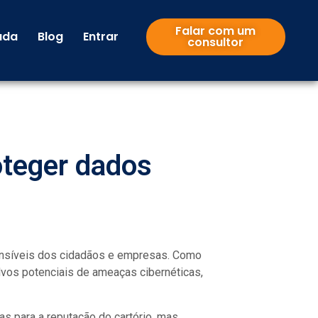
Falar com um
uda
Blog
Entrar
consultor
oteger dados
sensíveis dos cidadãos e empresas. Como
alvos potenciais de ameaças cibernéticas,
nas para a reputação do cartório, mas