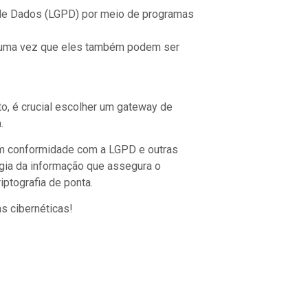
o de Dados (LGPD) por meio de programas
s, uma vez que eles também podem ser
o, é crucial escolher um gateway de
.
a em conformidade com a LGPD e outras
ogia da informação que assegura o
ptografia de ponta.
s cibernéticas!