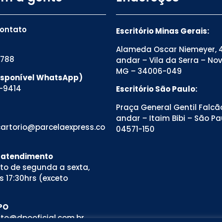
contato
Escritório Minas Gerais:
Alameda Oscar Niemeyer, 4
8788
andar – Vila da Serra – No
MG – 34006-049
Disponível WhatsApp)
-9414
Escritório São Paulo:
Praça General Gentil Falcão
andar – Itaim Bibi – São Pa
artorio@parcelaexpress.co
04571-150
e atendimento
to de segunda a sexta,
s 17:30hrs (exceto
PO
to@dpooficial.com.br