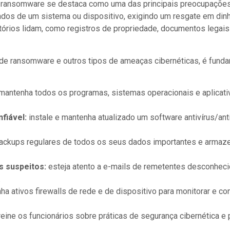
 ransomware se destaca como uma das principais preocupações 
dos de um sistema ou dispositivo, exigindo um resgate em dinhe
tórios lidam, como registros de propriedade, documentos legais 
s de ransomware e outros tipos de ameaças cibernéticas, é fund
mantenha todos os programas, sistemas operacionais e aplicati
fiável:
instale e mantenha atualizado um software antivírus/an
backups regulares de todos os seus dados importantes e armaz
s suspeitos:
esteja atento a e-mails de remetentes desconhec
.
a ativos firewalls de rede e de dispositivo para monitorar e con
reine os funcionários sobre práticas de segurança cibernética 