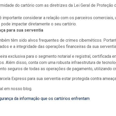
midade do cartório com as diretrizes da Lei Geral de Proteçã
 é importante considerar a relação com os parceiros comerciai
 pode impactar diretamente o seu cartório.
nça para sua serventia
mbém têm sido alvos frequentes de crimes cibernéticos. Portant
dos e a integridade das operações financeiras da sua serventia
eira exclusiva para o segmento notarial e registral, certificad
os. Além disso, conta com uma robusta infraestrutura de tecnol
o seguros de todas as operações de pagamento, utilizando cri
arcela Express para sua serventia estar protegida contra ameaça
al em nosso blog.
gurança da informação que os cartórios enfrentam