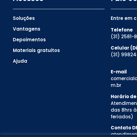
Soluções
Entre em 
Vantagens
Telefone
(31) 2581-
Depoimentos
Celular (
Materiais gratuitos
(31) 99824
Ajuda
E-mail
comercialc
m.br
Horário d
Atendimen
das 8hrs à
feriados)
Contato D
atendimen