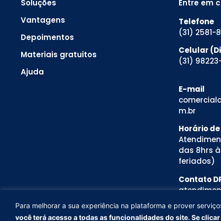
Soluções
Entre em 
Vantagens
Telefone
(31) 2581-
Depoimentos
Celular (
Materiais gratuitos
(31) 98223
Ajuda
E-mail
comercialc
m.br
Horário d
Atendimen
das 8hrs à
feriados)
Contato D
atendimen
Resp. Tarci
Para melhorar a sua experiência na plataforma e prover serviço
Para melhorar a sua experiência na plataforma e prover ser
você terá acesso a todas as funcionalidades do site. Se clica
cookies.
Ao aceitar, você terá acesso a todas as funcion