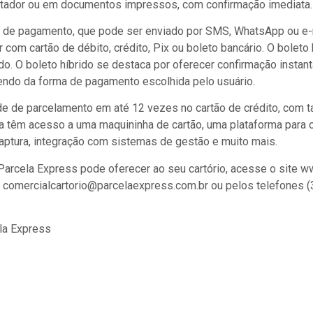
tador ou em documentos impressos, com confirmação imediata.
nk de pagamento, que pode ser enviado por SMS, WhatsApp ou e-m
com cartão de débito, crédito, Pix ou boleto bancário. O boleto
ido. O boleto híbrido se destaca por oferecer confirmação inst
endo da forma de pagamento escolhida pelo usuário.
 de parcelamento em até 12 vezes no cartão de crédito, com ta
a têm acesso a uma maquininha de cartão, uma plataforma para co
aptura, integração com sistemas de gestão e muito mais.
Parcela Express pode oferecer ao seu cartório, acesse o site w
l comercialcartorio@parcelaexpress.com.br ou pelos telefones
la Express