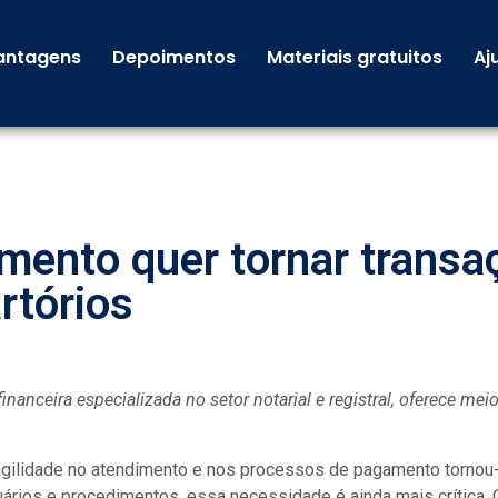
antagens
Depoimentos
Materiais gratuitos
Aj
mento quer tornar transa
rtórios
inanceira especializada no setor notarial e registral, oferece me
ilidade no atendimento e nos processos de pagamento tornou-s
rios e procedimentos, essa necessidade é ainda mais crítica. 