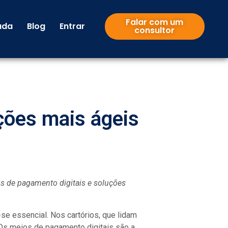
Falar com um
uda
Blog
Entrar
consultor
ções mais ágeis
ios de pagamento digitais e soluções
e essencial. Nos cartórios, que lidam
Os meios de pagamento digitais são a