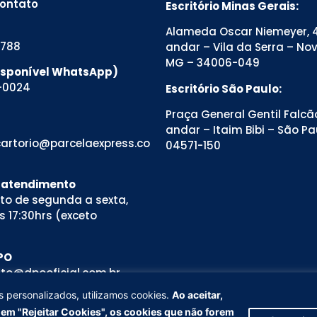
contato
Escritório Minas Gerais:
Alameda Oscar Niemeyer, 4
8788
andar – Vila da Serra – No
MG – 34006-049
Disponível WhatsApp)
-0024
Escritório São Paulo:
Praça General Gentil Falcão
andar – Itaim Bibi – São Pa
artorio@parcelaexpress.co
04571-150
e atendimento
to de segunda a sexta,
s 17:30hrs (exceto
PO
to@dpooficial.com.br
sio Teixeira
s personalizados, utilizamos cookies.
Ao aceitar,
viços personalizados, utilizamos
r em "Rejeitar Cookies", os cookies que não forem
alidades do site. Se clicar em