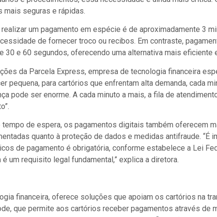
s mais seguras e rápidas.
ra realizar um pagamento em espécie é de aproximadamente 3 m
ecessidade de fornecer troco ou recibos. Em contraste, pagamen
e 30 e 60 segundos, oferecendo uma alternativa mais eficiente e
es da Parcela Express, empresa de tecnologia financeira especia
r pequena, para cartórios que enfrentam alta demanda, cada mi
ença pode ser enorme. A cada minuto a mais, a fila de atendiment
o”.
r o tempo de espera, os pagamentos digitais também oferecem 
ntadas quanto à proteção de dados e medidas antifraude. “É im
cos de pagamento é obrigatória, conforme estabelece a Lei Fede
 um requisito legal fundamental,” explica a diretora.
gia financeira, oferece soluções que apoiam os cartórios na tra
de, que permite aos cartórios receber pagamentos através de m